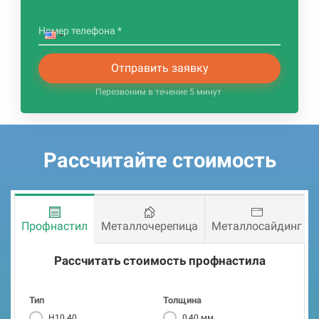
Номер телефона *
Отправить заявку
Перезвоним в течение 5 минут
Рассчитайте стоимость
Профнастил
Металлочерепица
Металлосайдинг
Рассчитать стоимость металлочерепицы
Рассчитать стоимость профнастила
Тип
Толщина
Евробрус
0,50 мм
Тип
Тип
Толщина
Толщина
Корабельная доска
Н10.40
Монтерей Люкс Плюс
0,40 мм
0,50 мм