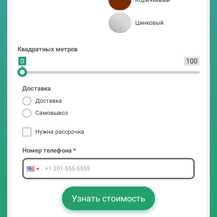
Узнать стоимость
Цинковый
Доставка
Доставка
Квадратных метров
Самовывоз
0
100
Нужна рассрочка
Доставка
Номер телефона *
Доставка
Самовывоз
Нужна рассрочка
Узнать стоимость
Номер телефона *
Узнать стоимость