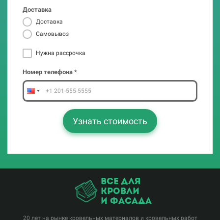
Доставка
Номер телефона *
Доставка
Самовывоз
Нужна рассрочка
Узнать стоимость
Номер телефона *
Узнать стоимость
все для
кровли
и фасада
20 лет на рынке кровельных материалов и кровельных работ