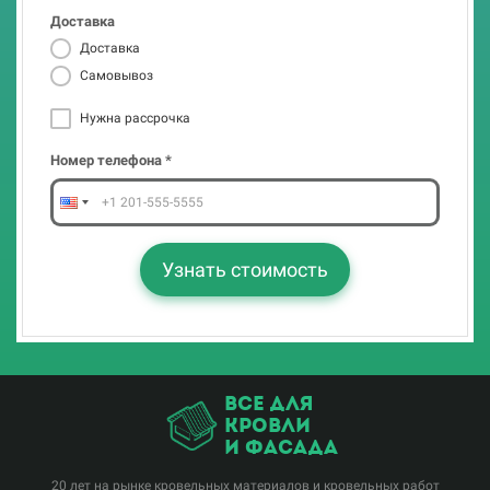
Доставка
Номер телефона *
Доставка
Самовывоз
Нужна рассрочка
Узнать стоимость
Номер телефона *
Узнать стоимость
все для
кровли
и фасада
20 лет на рынке кровельных материалов и кровельных работ