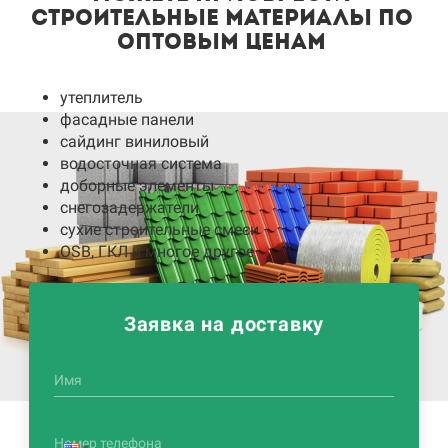
строительные материалы по
оптовым ценам
утеплитель
фасадные панели
сайдинг виниловый
водосточная система
доборные элементы
снегозадержатели
сухие строительные смеси
OSB, ГКЛ и многое другое
Заявка на доставку
Имя
Номер телефона